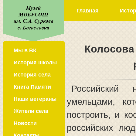
Главная
Истор
Колосова
Мы в ВК
История школы
История села
Российский 
Книга Памяти
Наши ветераны
умельцами, ко
Жители села
построить, и к
Новости
российских люд
Контакты